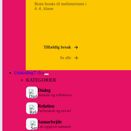
Brain breaks til mellemtrinnet i
4.-6. klasse
Tilfældig break
Se alle
Udskoling
7.-9.
KATEGORIER
Dialog
Samtale og reflektion
Relation
Fællesskab og trivsel
Samarbejde
Løs opgaver sammen