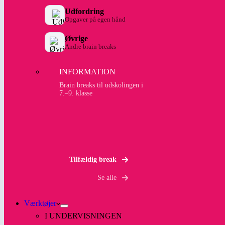
Udfordring
Opgaver på egen hånd
Øvrige
Andre brain breaks
INFORMATION
Brain breaks til udskolingen i
7.–9. klasse
Tilfældig break
Se alle
Værktøjer
I UNDERVISNINGEN