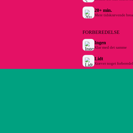
20+ min.
Mere tidskrævende brea
FORBEREDELSE
Ingen
Klar med det samme
Lidt
Kræver noget forberede