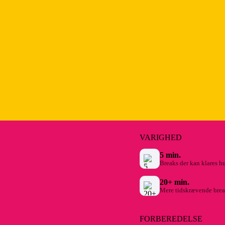
VARIGHED
5 min.
Breaks der kan klares hu
20+ min.
Mere tidskrævende brea
FORBEREDELSE