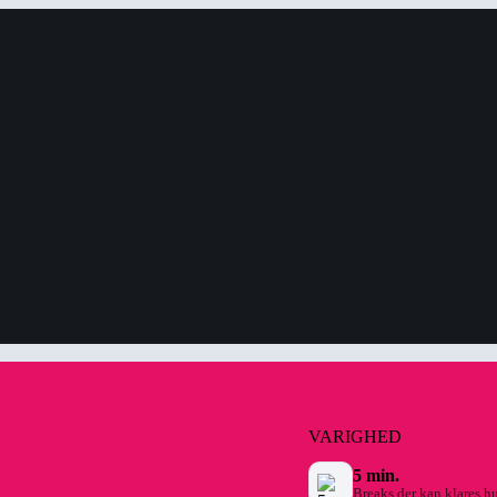
VARIGHED
5 min.
Breaks der kan klares hu