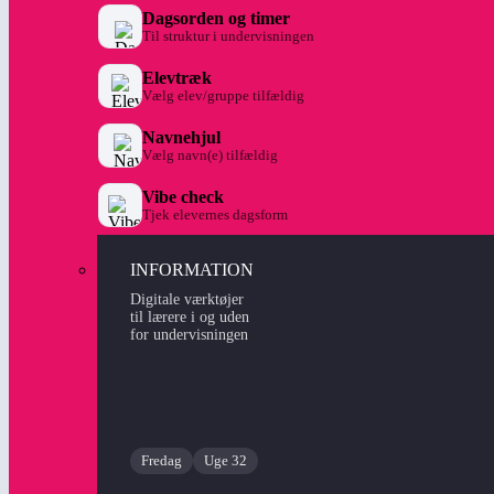
Dagsorden og timer
Til struktur i undervisningen
Elevtræk
Vælg elev/gruppe tilfældig
Navnehjul
Vælg navn(e) tilfældig
Vibe check
Tjek elevernes dagsform
INFORMATION
Digitale værktøjer
til lærere i og uden
for undervisningen
Fredag
Uge 32