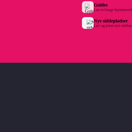
Guides
Lær at bruge hjemmesi
Nye siddepladser
Lav og print nye siddep