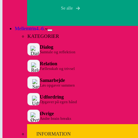
Se alle
Mellemtrin
4.-6.
KATEGORIER
Dialog
Samtale og reflektion
Relation
Fællesskab og trivsel
Samarbejde
Løs opgaver sammen
Udfordring
Opgaver på egen hånd
Øvrige
Andre brain breaks
INFORMATION