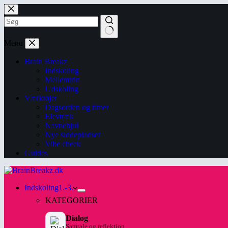
Skip
to
content
No
Menu
results
Brain Breakz
Indskoling
Mellemtrin
Udskoling
Værktøjer
Dagsorden og timer
Elevtræk
Navnehjul
Nye siddepladser
Vibe check
Guides
Indskoling
1.-3.
KATEGORIER
Dialog
Samtale og reflektion