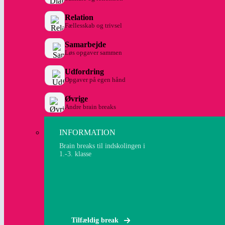
Relation
Fællesskab og trivsel
Samarbejde
Løs opgaver sammen
Udfordring
Opgaver på egen hånd
Øvrige
Andre brain breaks
INFORMATION
Brain breaks til indskolingen i
1.-3. klasse
Tilfældig break