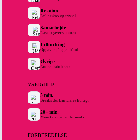
Relation
Fællesskab og trivsel
Samarbejde
Løs opgaver sammen
Udfordring
Opgaver på egen hånd
Øvrige
Andre brain breaks
VARIGHED
5 min.
Breaks der kan klares hurtigt
20+ min.
Mere tidskrævende breaks
FORBEREDELSE