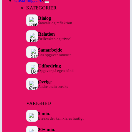
Udskoling
7.-9.
KATEGORIER
Dialog
Samtale og reflektion
Relation
Fællesskab og trivsel
Samarbejde
Løs opgaver sammen
Udfordring
Opgaver på egen hånd
Øvrige
Andre brain breaks
VARIGHED
5 min.
Breaks der kan klares hurtigt
20+ min.