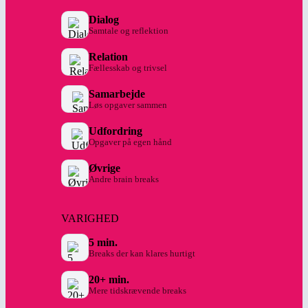
Dialog
Samtale og reflektion
Relation
Fællesskab og trivsel
Samarbejde
Løs opgaver sammen
Udfordring
Opgaver på egen hånd
Øvrige
Andre brain breaks
VARIGHED
5 min.
Breaks der kan klares hurtigt
20+ min.
Mere tidskrævende breaks