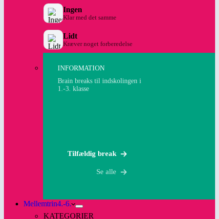
Ingen
Klar med det samme
Lidt
Kræver noget forberedelse
INFORMATION
Brain breaks til indskolingen i
1.-3. klasse
Tilfældig break
Se alle
Mellemtrin
4.-6.
KATEGORIER