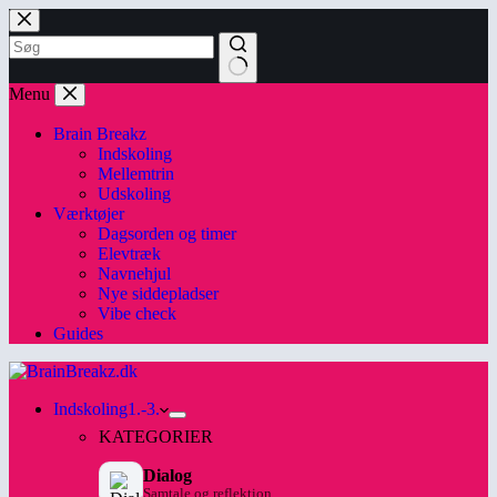
Skip
to
content
No
Menu
results
Brain Breakz
Indskoling
Mellemtrin
Udskoling
Værktøjer
Dagsorden og timer
Elevtræk
Navnehjul
Nye siddepladser
Vibe check
Guides
Indskoling
1.-3.
KATEGORIER
Dialog
Samtale og reflektion