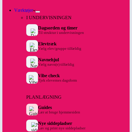
Værktøjer
I UNDERVISNINGEN
Dagsorden og timer
Til struktur i undervisningen
Elevtræk
Vælg elev/gruppe tilfældig
Navnehjul
Vælg navn(e) tilfældig
Vibe check
Tjek elevernes dagsform
PLANLÆGNING
Guides
Lær at bruge hjemmesiden
Nye siddepladser
Lav og print nye siddepladser