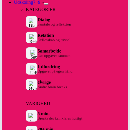
Udskoling
7.-9.
KATEGORIER
Dialog
Samtale og reflektion
Relation
Fællesskab og trivsel
Samarbejde
Løs opgaver sammen
Udfordring
Opgaver på egen hånd
Øvrige
Andre brain breaks
VARIGHED
5 min.
Breaks der kan klares hurtigt
20+ min.