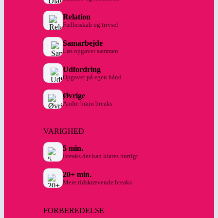
Relation
Fællesskab og trivsel
Samarbejde
Løs opgaver sammen
Udfordring
Opgaver på egen hånd
Øvrige
Andre brain breaks
VARIGHED
5 min.
Breaks der kan klares hurtigt
20+ min.
Mere tidskrævende breaks
FORBEREDELSE