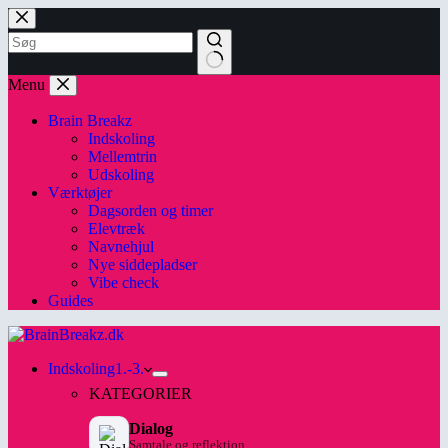
Skip
to
content
No
Menu
results
Brain Breakz
Indskoling
Mellemtrin
Udskoling
Værktøjer
Dagsorden og timer
Elevtræk
Navnehjul
Nye siddepladser
Vibe check
Guides
Indskoling
1.-3.
KATEGORIER
Dialog
Samtale og reflektion