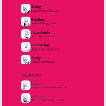
Dialog
Samtale og reflektion
Relation
Fællesskab og trivsel
Samarbejde
Løs opgaver sammen
Udfordring
Opgaver på egen hånd
Øvrige
Andre brain breaks
VARIGHED
5 min.
Breaks der kan klares hurtigt
20+ min.
Mere tidskrævende breaks