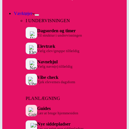
Værktøjer
I UNDERVISNINGEN
Dagsorden og timer
Til struktur i undervisningen
Elevtræk
Vælg elev/gruppe tilfældig
Navnehjul
Vælg navn(e) tilfældig
Vibe check
Tjek elevernes dagsform
PLANLÆGNING
Guides
Lær at bruge hjemmesiden
Nye siddepladser
Lav og print nye siddepladser