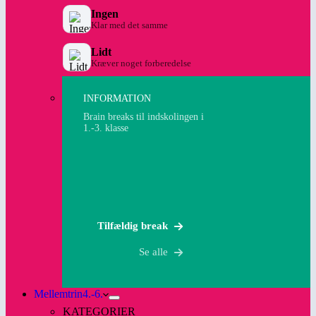
Ingen
Klar med det samme
Lidt
Kræver noget forberedelse
INFORMATION
Brain breaks til indskolingen i
1.-3. klasse
Tilfældig break
Se alle
Mellemtrin
4.-6.
KATEGORIER