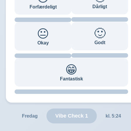
Dårligt
Forfærdeligt
🙂
😐
Godt
Okay
😁
Fantastisk
Vibe Check 1
Fredag
kl. 5:24