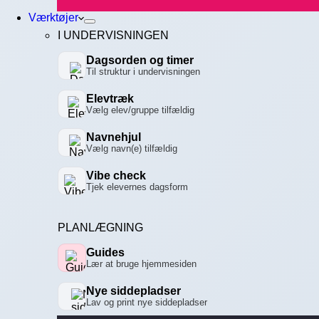
Værktøjer
I UNDERVISNINGEN
Dagsorden og timer
Til struktur i undervisningen
Elevtræk
Vælg elev/gruppe tilfældig
Navnehjul
Vælg navn(e) tilfældig
Vibe check
Tjek elevernes dagsform
PLANLÆGNING
Guides
Lær at bruge hjemmesiden
Nye siddepladser
Lav og print nye siddepladser