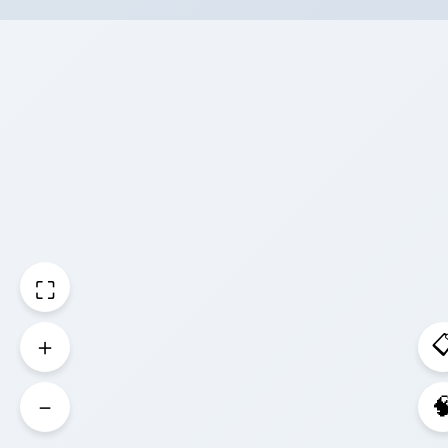
⛶

＋
－
