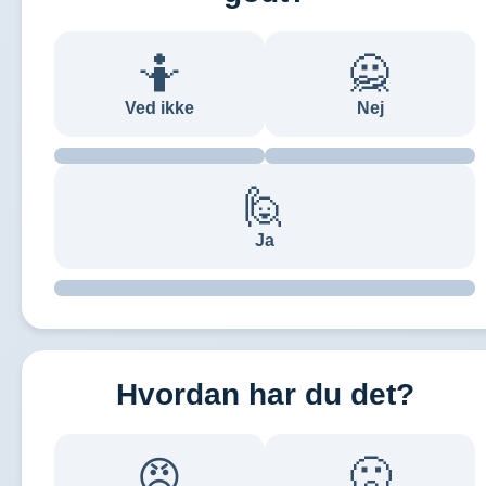
🤷
🙅
Ved ikke
Nej
🙋
Ja
Hvordan har du det?
🙁
😠