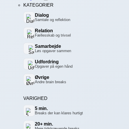
KATEGORIER
Dialog
Samtale og reflektion
Relation
Fællesskab og trivsel
Samarbejde
Løs opgaver sammen
Udfordring
Opgaver på egen hånd
Øvrige
Andre brain breaks
VARIGHED
5 min.
Breaks der kan klares hurtigt
20+ min.
Mere tidskrævende breaks