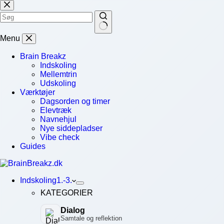
Skip
to
content
No
Menu
results
Brain Breakz
Indskoling
Mellemtrin
Udskoling
Værktøjer
Dagsorden og timer
Elevtræk
Navnehjul
Nye siddepladser
Vibe check
Guides
Indskoling
1.-3.
KATEGORIER
Dialog
Samtale og reflektion