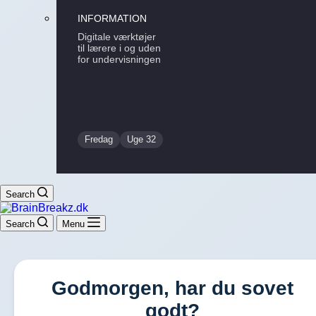
INFORMATION
Digitale værktøjer
til lærere i og uden
for undervisningen
Fredag
Uge 32
Search
Search
Menu
Godmorgen, har du sovet
godt?