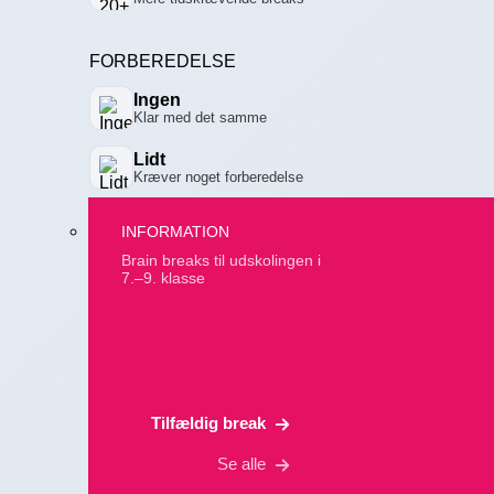
FORBEREDELSE
Ingen
Klar med det samme
Lidt
Kræver noget forberedelse
INFORMATION
Brain breaks til udskolingen i
7.–9. klasse
Tilfældig break
Se alle