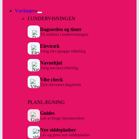
Værktøjer
I UNDERVISNINGEN
Dagsorden og timer
Til struktur i undervisningen
Elevtræk
Vælg elev/gruppe tilfældig
Navnehjul
Vælg navn(e) tilfældig
Vibe check
Tjek elevernes dagsform
PLANLÆGNING
Guides
Lær at bruge hjemmesiden
Nye siddepladser
Lav og print nye siddepladser