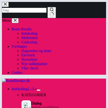
Skip
to
content
No
Menu
results
Brain Breakz
Indskoling
Mellemtrin
Udskoling
Værktøjer
Dagsorden og timer
Elevtræk
Navnehjul
Nye siddepladser
Vibe check
Guides
Indskoling
1.-3.
KATEGORIER
Dialog
Samtale og reflektion