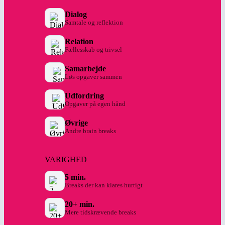
Dialog
Samtale og reflektion
Relation
Fællesskab og trivsel
Samarbejde
Løs opgaver sammen
Udfordring
Opgaver på egen hånd
Øvrige
Andre brain breaks
VARIGHED
5 min.
Breaks der kan klares hurtigt
20+ min.
Mere tidskrævende breaks