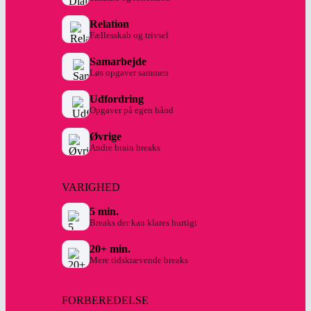
Relation
Fællesskab og trivsel
Samarbejde
Løs opgaver sammen
Udfordring
Opgaver på egen hånd
Øvrige
Andre brain breaks
VARIGHED
5 min.
Breaks der kan klares hurtigt
20+ min.
Mere tidskrævende breaks
FORBEREDELSE