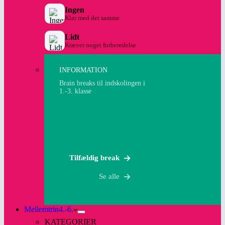
Ingen
Klar med det samme
Lidt
Kræver noget forberedelse
INFORMATION
Brain breaks til indskolingen i
1.-3. klasse
Tilfældig break
Se alle
Mellemtrin
4.-6.
KATEGORIER