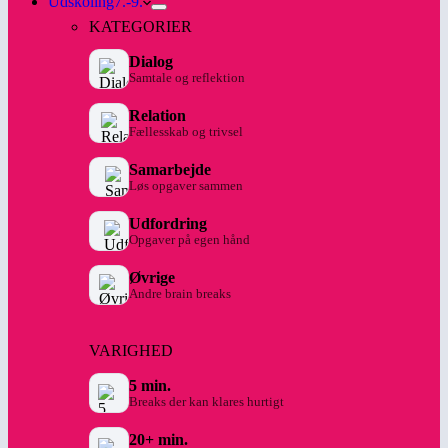
Udskoling
7.-9.
KATEGORIER
Dialog
Samtale og reflektion
Relation
Fællesskab og trivsel
Samarbejde
Løs opgaver sammen
Udfordring
Opgaver på egen hånd
Øvrige
Andre brain breaks
VARIGHED
5 min.
Breaks der kan klares hurtigt
20+ min.